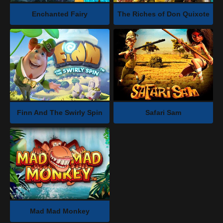
Enchanted Fairy
The Riches of Don Quixote
Finn And The Swirly Spin
Safari Sam
Downtown