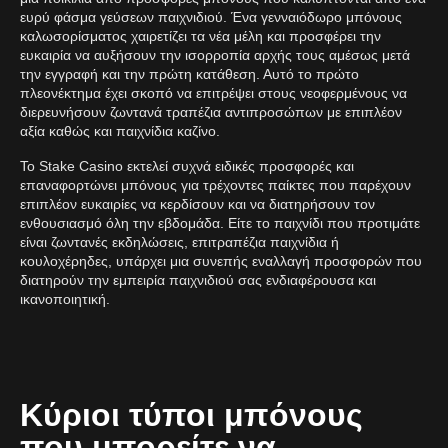
ευρύ φάσμα γεύσεων παιχνιδιού. Ένα γενναιόδωρο μπόνους
καλωσορίσματος χαιρετίζει τα νέα μέλη και προσφέρει την
ευκαιρία να αυξήσουν την ισορροπία αρχής τους αμέσως μετά
την εγγραφή και την πρώτη κατάθεση. Αυτό το πρώτο
πλεονέκτημα έχει σκοπό να επιτρέψει στους νεοφερμένους να
διερευνήσουν ζωντανά τραπέζια αντιπροσώπων με επιπλέον
αξία καθώς και παιχνίδια καζίνο.
Το Stake Casino εκτελεί συχνά ειδικές προσφορές και
επαναφορτώνει μπόνους για τρέχοντες παίκτες που παρέχουν
επιπλέον ευκαιρίες να κερδίσουν και να διατηρήσουν τον
ενθουσιασμό όλη την εβδομάδα. Είτε το παιχνίδι που προτιμάτε
είναι ζωντανές εκδηλώσεις, επιτραπέζια παιχνίδια ή
κουλοχέρηδες, υπάρχει μια συνεπής εναλλαγή προσφορών που
διατηρούν την εμπειρία παιχνιδιού σας ενδιαφέρουσα και
ικανοποιητική.
Κύριοι τύποι μπόνους
που μπορείτε να