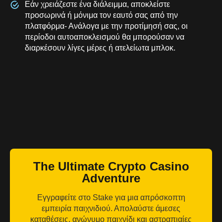
Εάν χρειάζεστε ένα διάλειμμα, αποκλείστε
προσωρινά ή μόνιμα τον εαυτό σας από την
πλατφόρμα- Ανάλογα με την προτίμησή σας, οι
περίοδοι αυτοαποκλεισμού θα μπορούσαν να
διαρκέσουν λίγες μέρες ή ατελείωτα μπλοκ.
The Ultimate Crypto Casino
Adventure
Εγγραφείτε στο Stake για μια απρόσκοπτη
εμπειρία παιχνιδιού. Απολαύστε άμεσες
καταθέσεις, ανώνυμο παιχνίδι και αστραπιαίες