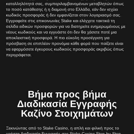
καταλληλότητά σας, συμπεριλαμβανομένων μεταβλητών όπως
το ποσό κατάθεσης ή η διαμονή στο Ελλάδα, εάν δεν ισχύει
κωδικός προσφοράς ή δεν εμφανίζεται στον λογαριασμό σας.
Εγγραφείτε στις επικοινωνίες Stake και ελέγχετε τακτικά τη
σελίδα ειδικών προσφορών για να διατηρείτε ενημερωμένους με
νέους κωδικούς και να εγγυάστε ότι δεν θα χάσετε ποτέ μια
αποκλειστική προσφορά. Η πιο εύκολη προσέγγιση για
πρόσβαση σε επιπλέον προνόμια κάθε φορά που παίζετε είναι
να εφαρμόσετε έγκυρους κωδικούς προσφοράς ακριβώς όπως
περιγράφεται.
Βήμα προς βήμα
Διαδικασία Εγγραφής
Καζίνο Στοιχημάτων
Ξεκινώντας από το Stake Casino, η απλή και φιλική προς το
χρήστη Διαδικασία Εγγραφής στο Stake Casino Step-by-Step