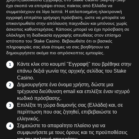
έχει σκοπό να επιτρέψει στους παίκτες από Ελλάδα να
συμμετάσχουν σε λίγα λεπτά. Η απλοποιημένη ηλεκτρονική
εγγραφή επιτρέπει γρήγορη πρόσβαση, ώστε να μπορείτε να
επικεντρωθείτε στην απόλαυση παιχνιδιών και μπόνους χωρίς
άσκοπες καθυστερήσεις. Κάποιος μπορεί να έχει πρόσβαση σε
ολόκληρη τη διαδικασία εγγραφής απευθείας στον επίσημο
ιστότοπο του Stake Casino. Βεβαιωθείτε ότι οι βασικές
πληροφορίες σας είναι έτοιμες να σας βοηθήσουν να
δημιουργήσετε ακόμα πιο απρόσκοπτες εμπειρίες.
Κάντε κλικ στο κουμπί "Εγγραφή" που βρέθηκε στην
επάνω δεξιά γωνία της αρχικής σελίδας του Stake
Casino.
Δημιουργήστε ένα όνομα χρήστη, δώστε μια
τρέχουσα διεύθυνση email και επιλέξτε έναν ισχυρό
κωδικό πρόσβασης.
Επιλέξτε τη χώρα διαμονής σας (Ελλάδα) και, σε
περίπτωση που σας ζητηθεί, επιβεβαιώστε το
ελληνικός.
Σημειώστε το απαραίτητο πλαίσιο για να
συμφωνήσετε με τους όρους και τις προϋποθέσεις