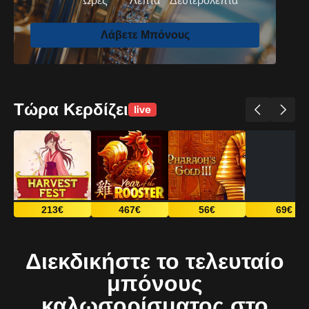
Ώρες
Λεπτά
Δευτερόλεπτα
Λάβετε Μπόνους
Τώρα Κερδίζει
213€
467€
56€
69€
Διεκδικήστε το τελευταίο
μπόνους
καλωσορίσματος στο