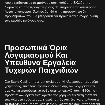
που σχετίζονται με το μπόνους σας, καθώς το Ελλάδα της
διαμονής και της προαγωγής σας θα επηρεάσει τις απαιτήσεις.
Αυτός ο γρήγορος έλεγχος βοηθά στην αποφυγή τυχόν
προβλημάτων που θα μπορούσε να προκαλέσει η εξαργύρωση
των κερδών μπόνους σας.
Προσωπικά Όρια
Λογαριασμού Και
Υπεύθυνα Εργαλεία
Τυχερών Παιχνιδιών
Στο Stake Casino; πρώτα η υγεία σου. Η πλατφόρμα προσφέρει
γρήγορους, εύκολους τρόπους διαχείρισης των λογαριασμών
σας για να μπορέσετε να ρυθμίσετε το παιχνίδι σας. Η θέσπιση
προσωπικών ορίων είναι αρκετά γρήγορη και ευέλικτη ώστε να
ταιριάζει στα γούστα σας, επιτρέποντάς σας έτσι να απολαύσετε
τα παιχνίδια που προτιμάτε με τις δυνατότητές σας. Μπορείτε να