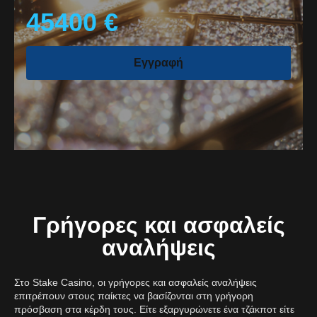
45400 €
Εγγραφή
Γρήγορες και ασφαλείς
αναλήψεις
Στο Stake Casino, οι γρήγορες και ασφαλείς αναλήψεις
επιτρέπουν στους παίκτες να βασίζονται στη γρήγορη
πρόσβαση στα κέρδη τους. Είτε εξαργυρώνετε ένα τζάκποτ είτε