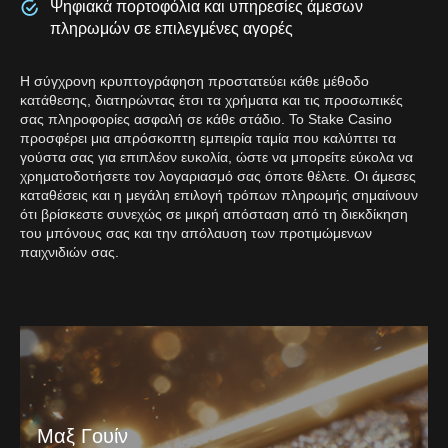
Ψηφιακά πορτοφόλια και υπηρεσίες άμεσων
πληρωμών σε επιλεγμένες αγορές
Η σύγχρονη κρυπτογράφηση προστατεύει κάθε μέθοδο
κατάθεσης, διατηρώντας έτσι τα χρήματα και τις προσωπικές
σας πληροφορίες ασφαλή σε κάθε στάδιο. Το Stake Casino
προσφέρει μια απρόσκοπτη εμπειρία ταμία που καλύπτει τα
γούστα σας για επιπλέον ευκολία, ώστε να μπορείτε εύκολα να
χρηματοδοτήσετε τον λογαριασμό σας όποτε θέλετε. Οι άμεσες
καταθέσεις και η μεγάλη επιλογή τρόπων πληρωμής σημαίνουν
ότι βρίσκεστε συνεχώς σε μικρή απόσταση από τη διεκδίκηση
του μπόνους σας και την απόλαυση των προτιμώμενων
παιχνιδιών σας.
Μαξ Γουίν