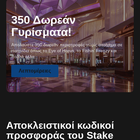
350 Δωρεάν
Γυρίσματα!
Απολαύστε 350 δωρεάν περιστροφές χωρίς στοίχημα σε
παιχνίδια όπως το Eye of Horus, το Fishin’ Frenzy και
πολλά άλλα.
Λεπτομέρειες
Αποκλειστικοί κωδικοί
προσφοράς του Stake