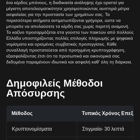
ένα κέρδος μπόνους, η διαδικασία ανάληψης έχει οριστεί για
μέγιστη αποτελεσματικότητα χρησιμοποιώντας αυστηρά μέτρα
ασφαλείας για την προστασία των χρημάτων σας. Τα
περισσότερα αιτήματα αντιμετωπίζονται γρήγορα, ώστε να
μπορείτε να απολαύσετε τα κέρδη σας χωρίς περιττή αναμονή.
Το καζίνο προσαρμόζεται στα γούστα των παικτών από πολλούς
Ελλάδα υποστηρίζοντας πολλές επιλογές πληρωμής με ψηφιακά
νομίσματα και ορισμένες συμβατικές προσεγγίσεις. Κάθε
συναλλαγή προστατεύεται από προηγμένη κρυπτογράφηση,
εξασφαλίζοντας έτσι ότι τα προσωπικά και οικονομικά σας
δεδομένα παραμένουν ιδιωτικά και ασφαλή καθ' όλη τη διάρκεια.
Δημοφιλείς Μέθοδοι
Απόσυρσης
Μέθοδος
Τυπικός Χρόνος Επεξερ
Κρυπτονομίσματα
Στιγμιαία- 30 λεπτά