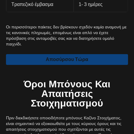
Τραπεζικό έμβασμα
1- 3 ημέρες
Οι περισσότεροι παίκτες δεν βρίσκουν σχεδόν καμία αναμονή με
τις κανονικές πληρωμές, επομένως είναι απλό να έχετε
πρόσβαση στις ανταμοιβές σας και να διατηρήσετε ομαλό
παιχνίδι.
Αποσύρσου Τώρα
Όροι Μπόνους Και
Απαιτήσεις
Στοιχηματισμού
Πριν διεκδικήσετε οποιοδήποτε μπόνους Καζίνο Στοιχήματος,
είναι σημαντικό να εξοικειωθείτε με τους κύριους όρους και τις
απαιτήσεις στοιχηματισμού που σχετίζονται με αυτές τις